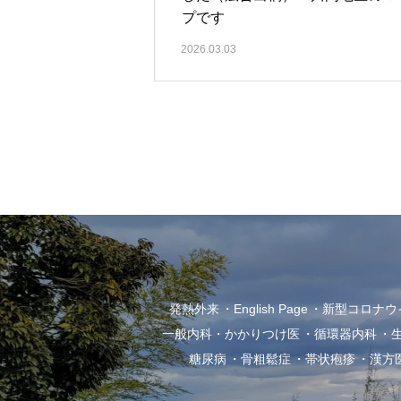
プです
2026.03.03
発熱外来
English Page
新型コロナウイル
一般内科・かかりつけ医
循環器内科
糖尿病
骨粗鬆症
帯状疱疹
漢方