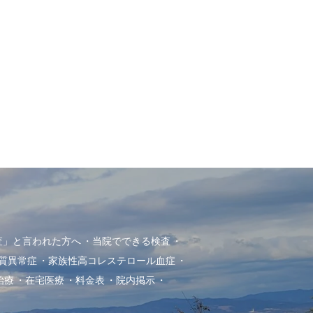
査」と言われた方へ
当院でできる検査
質異常症
家族性高コレステロール血症
治療
在宅医療
料金表
院内掲示