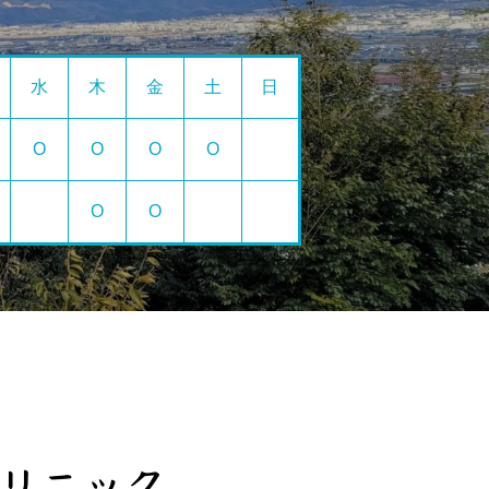
水
木
金
土
日
O
O
O
O
O
O