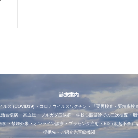
診療案内
ス (COVID19)
コロナウイルスワクチン
「要再検査・要精密検
生活習慣病
高血圧
ブルガダ症候群
学校心臓健診での二次検査
脂
医学
禁煙外来
オンライン診療
プラセンタ注射
ED（勃起不全）
提携先・ご紹介先医療機関