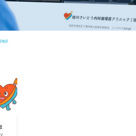
岡地区
ま
ッ