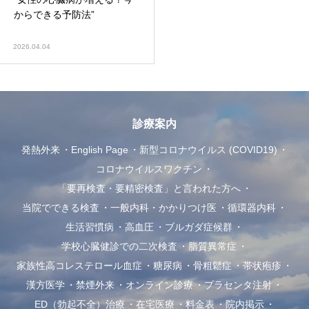
からできる予防法”
2026.04.04
診療案内
発熱外来
English Page
新型コロナウイルス (COVID19)
コロナウイルスワクチン
「要再検査・要精密検査」と言われた方へ
当院でできる検査
一般内科・かかりつけ医
循環器内科
生活習慣病
高血圧
ブルガダ症候群
学校心臓健診での二次検査
脂質異常症
家族性高コレステロール血症
糖尿病
骨粗鬆症
帯状疱疹
漢方医学
禁煙外来
オンライン診療
プラセンタ注射
ED（勃起不全）治療
在宅医療
料金表
院内掲示