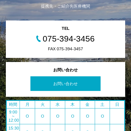
提携先・ご紹介先医療機関
TEL
075-394-3456
FAX 075-394-3457
お問い合わせ
お問い合わせ
時間
月
火
水
木
金
土
日
9:00
~
O
O
O
O
O
O
12:00
15:30