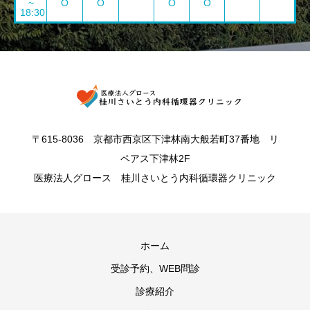
~
O
O
O
O
18:30
〒615-8036 京都市西京区下津林南大般若町37番地 リ
ペアス下津林2F
医療法人グロース 桂川さいとう内科循環器クリニック
ホーム
受診予約、WEB問診
診療紹介