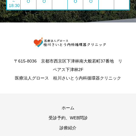
~
O
O
O
O
18:30
〒615-8036 京都市西京区下津林南大般若町37番地 リ
ペアス下津林2F
医療法人グロース 桂川さいとう内科循環器クリニック
ホーム
受診予約、WEB問診
診療紹介