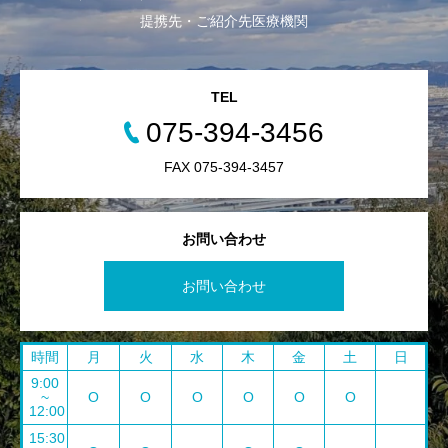
提携先・ご紹介先医療機関
TEL
075-394-3456
FAX 075-394-3457
お問い合わせ
お問い合わせ
時間
月
火
水
木
金
土
日
9:00
~
O
O
O
O
O
O
12:00
15:30