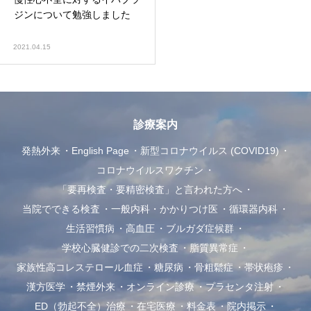
ジンについて勉強しました
2021.04.15
診療案内
発熱外来
English Page
新型コロナウイルス (COVID19)
コロナウイルスワクチン
「要再検査・要精密検査」と言われた方へ
当院でできる検査
一般内科・かかりつけ医
循環器内科
生活習慣病
高血圧
ブルガダ症候群
学校心臓健診での二次検査
脂質異常症
家族性高コレステロール血症
糖尿病
骨粗鬆症
帯状疱疹
漢方医学
禁煙外来
オンライン診療
プラセンタ注射
ED（勃起不全）治療
在宅医療
料金表
院内掲示