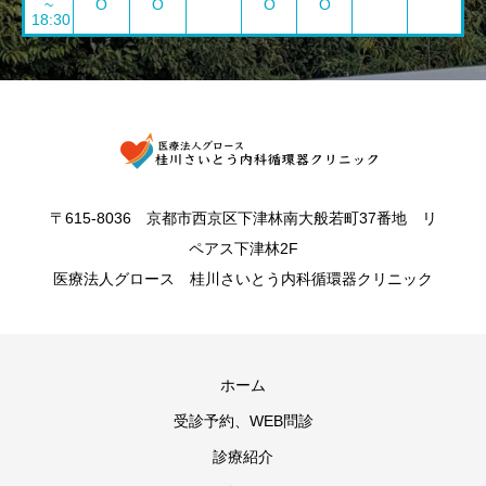
~
O
O
O
O
18:30
〒615-8036 京都市西京区下津林南大般若町37番地 リ
ペアス下津林2F
医療法人グロース 桂川さいとう内科循環器クリニック
ホーム
受診予約、WEB問診
診療紹介