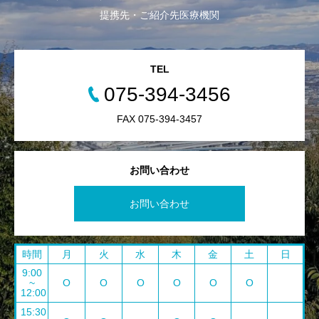
提携先・ご紹介先医療機関
TEL
075-394-3456
FAX 075-394-3457
お問い合わせ
お問い合わせ
時間
月
火
水
木
金
土
日
9:00
~
O
O
O
O
O
O
12:00
15:30