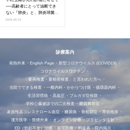
──高齢者にとって油断でき
ない『肺炎』と、肺炎球菌ワ
クチンのお話
2026.06.15
診療案内
発熱外来
English Page
新型コロナウイルス (COVID19)
コロナウイルスワクチン
「要再検査・要精密検査」と言われた方へ
当院でできる検査
一般内科・かかりつけ医
循環器内科
生活習慣病
高血圧
ブルガダ症候群
学校心臓健診での二次検査
脂質異常症
家族性高コレステロール血症
糖尿病
骨粗鬆症
帯状疱疹
漢方医学
禁煙外来
オンライン診療
プラセンタ注射
ED（勃起不全）治療
在宅医療
料金表
院内掲示