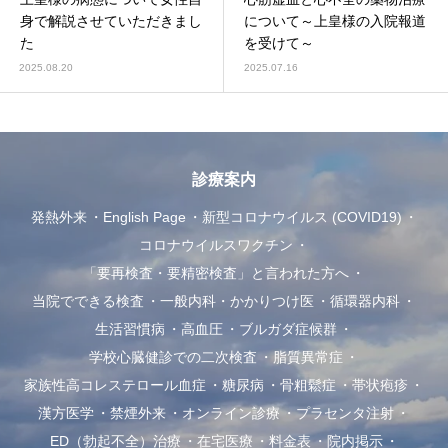
身で解説させていただきまし
について～上皇様の入院報道
た
を受けて～
2025.08.20
2025.07.16
診療案内
発熱外来
English Page
新型コロナウイルス (COVID19)
コロナウイルスワクチン
「要再検査・要精密検査」と言われた方へ
当院でできる検査
一般内科・かかりつけ医
循環器内科
生活習慣病
高血圧
ブルガダ症候群
学校心臓健診での二次検査
脂質異常症
家族性高コレステロール血症
糖尿病
骨粗鬆症
帯状疱疹
漢方医学
禁煙外来
オンライン診療
プラセンタ注射
ED（勃起不全）治療
在宅医療
料金表
院内掲示