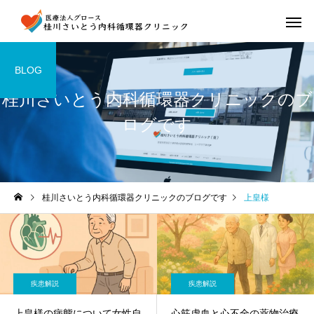
BLOG
桂川さいとう内科循環器クリニックのブ
ログです
桂川さいとう内科循環器クリニックのブログです
上皇様
疾患解説
疾患解説
上皇様の病態について女性自
心筋虚血と心不全の薬物治療