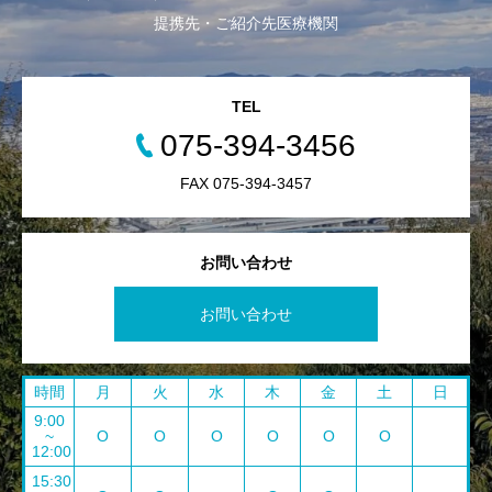
提携先・ご紹介先医療機関
TEL
075-394-3456
FAX 075-394-3457
お問い合わせ
お問い合わせ
時間
月
火
水
木
金
土
日
9:00
~
O
O
O
O
O
O
12:00
15:30