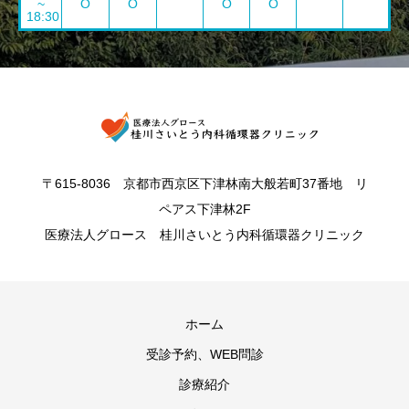
~
O
O
O
O
18:30
〒615-8036 京都市西京区下津林南大般若町37番地 リ
ペアス下津林2F
医療法人グロース 桂川さいとう内科循環器クリニック
ホーム
受診予約、WEB問診
診療紹介