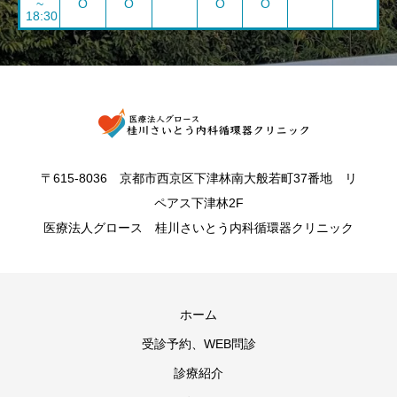
~
O
O
O
O
18:30
〒615-8036 京都市西京区下津林南大般若町37番地 リ
ペアス下津林2F
医療法人グロース 桂川さいとう内科循環器クリニック
ホーム
受診予約、WEB問診
診療紹介