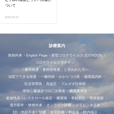
ついて
2025.05.23
診療案内
発熱外来
English Page
新型コロナウイルス (COVID19)
コロナウイルスワクチン
「要再検査・要精密検査」と言われた方へ
当院でできる検査
一般内科・かかりつけ医
循環器内科
生活習慣病
高血圧
ブルガダ症候群
学校心臓健診での二次検査
脂質異常症
家族性高コレステロール血症
糖尿病
骨粗鬆症
帯状疱疹
漢方医学
禁煙外来
オンライン診療
プラセンタ注射
ED（勃起不全）治療
在宅医療
料金表
院内掲示