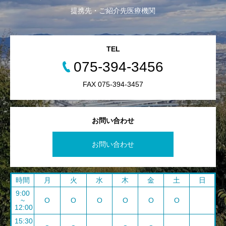
提携先・ご紹介先医療機関
TEL
075-394-3456
FAX 075-394-3457
お問い合わせ
お問い合わせ
時間
月
火
水
木
金
土
日
9:00
~
O
O
O
O
O
O
12:00
15:30