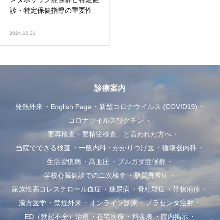
診・特定保健指導の重要性
2024.10.21
診療案内
発熱外来
English Page
新型コロナウイルス (COVID19)
コロナウイルスワクチン
「要再検査・要精密検査」と言われた方へ
当院でできる検査
一般内科・かかりつけ医
循環器内科
生活習慣病
高血圧
ブルガダ症候群
学校心臓健診での二次検査
脂質異常症
家族性高コレステロール血症
糖尿病
骨粗鬆症
帯状疱疹
漢方医学
禁煙外来
オンライン診療
プラセンタ注射
ED（勃起不全）治療
在宅医療
料金表
院内掲示