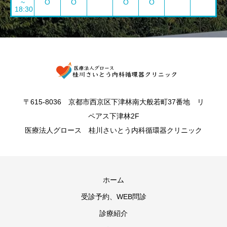
~
O
O
O
O
18:30
〒615-8036 京都市西京区下津林南大般若町37番地 リ
ペアス下津林2F
医療法人グロース 桂川さいとう内科循環器クリニック
ホーム
受診予約、WEB問診
診療紹介