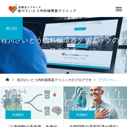
BLOG
桂川さいとう内科循環器クリニックのブ
ログです
桂川さいとう内科循環器クリニックのブログです
アブレーション治療
疾患解説
疾患解説
「心房細動の手術後、血液サ
元格闘家の高田延彦が発症し