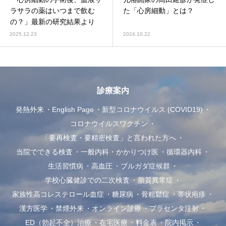
ラサラの薬はいつまで飲む
た「心房細動」とは？
の？」最新の研究結果より
2025.12.23
2024.10.22
診療案内
発熱外来
English Page
新型コロナウイルス (COVID19)
コロナウイルスワクチン
「要再検査・要精密検査」と言われた方へ
当院でできる検査
一般内科・かかりつけ医
循環器内科
生活習慣病
高血圧
ブルガダ症候群
学校心臓健診での二次検査
脂質異常症
家族性高コレステロール血症
糖尿病
骨粗鬆症
帯状疱疹
漢方医学
禁煙外来
オンライン診療
プラセンタ注射
ED（勃起不全）治療
在宅医療
料金表
院内掲示