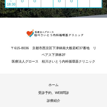
~
O
O
O
O
18:30
〒615-8036 京都市西京区下津林南大般若町37番地 リ
ペアス下津林2F
医療法人グロース 桂川さいとう内科循環器クリニック
ホーム
受診予約、WEB問診
診療紹介