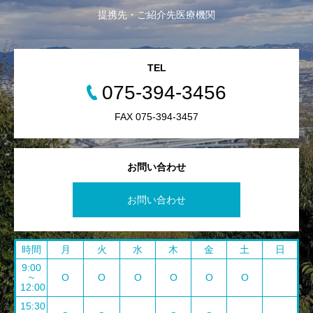
提携先・ご紹介先医療機関
TEL
075-394-3456
FAX 075-394-3457
お問い合わせ
お問い合わせ
時間
月
火
水
木
金
土
日
9:00
~
O
O
O
O
O
O
12:00
15:30