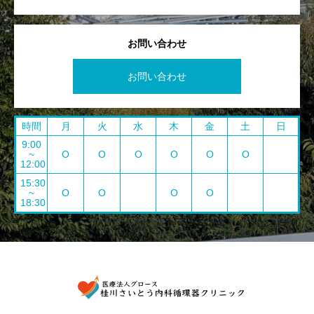
お問い合わせ
お問い合わせ
時間
月
火
水
木
金
土
日
9:00
~
O
O
O
O
O
O
12:00
15:30
~
O
O
O
O
18:30