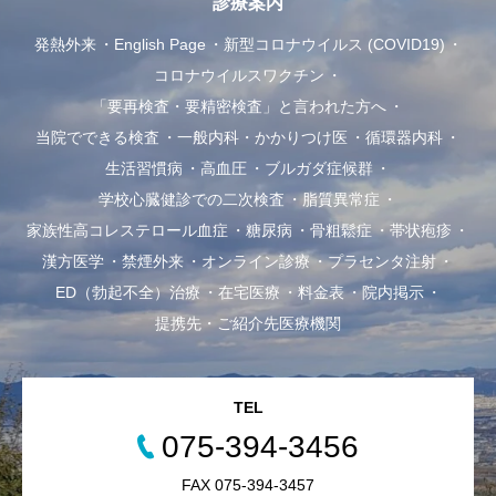
診療案内
発熱外来
English Page
新型コロナウイルス (COVID19)
コロナウイルスワクチン
「要再検査・要精密検査」と言われた方へ
当院でできる検査
一般内科・かかりつけ医
循環器内科
生活習慣病
高血圧
ブルガダ症候群
学校心臓健診での二次検査
脂質異常症
家族性高コレステロール血症
糖尿病
骨粗鬆症
帯状疱疹
漢方医学
禁煙外来
オンライン診療
プラセンタ注射
ED（勃起不全）治療
在宅医療
料金表
院内掲示
提携先・ご紹介先医療機関
TEL
075-394-3456
FAX 075-394-3457