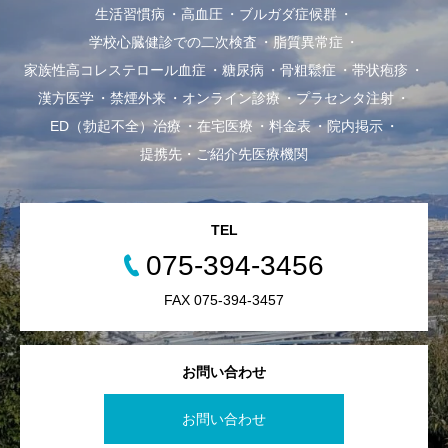
生活習慣病
高血圧
ブルガダ症候群
学校心臓健診での二次検査
脂質異常症
家族性高コレステロール血症
糖尿病
骨粗鬆症
帯状疱疹
漢方医学
禁煙外来
オンライン診療
プラセンタ注射
ED（勃起不全）治療
在宅医療
料金表
院内掲示
提携先・ご紹介先医療機関
TEL
075-394-3456
FAX 075-394-3457
お問い合わせ
お問い合わせ