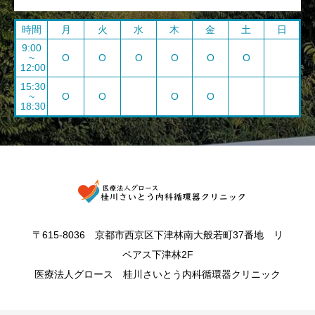
時間
月
火
水
木
金
土
日
9:00
~
O
O
O
O
O
O
12:00
15:30
~
O
O
O
O
18:30
〒615-8036 京都市西京区下津林南大般若町37番地 リ
ペアス下津林2F
医療法人グロース 桂川さいとう内科循環器クリニック