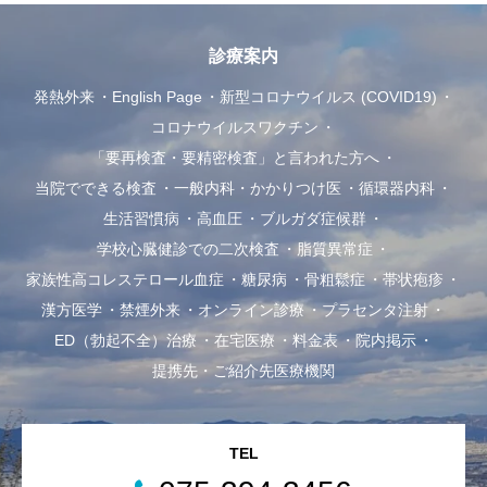
診療案内
発熱外来
English Page
新型コロナウイルス (COVID19)
コロナウイルスワクチン
「要再検査・要精密検査」と言われた方へ
当院でできる検査
一般内科・かかりつけ医
循環器内科
生活習慣病
高血圧
ブルガダ症候群
学校心臓健診での二次検査
脂質異常症
家族性高コレステロール血症
糖尿病
骨粗鬆症
帯状疱疹
漢方医学
禁煙外来
オンライン診療
プラセンタ注射
ED（勃起不全）治療
在宅医療
料金表
院内掲示
提携先・ご紹介先医療機関
TEL