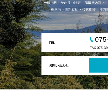
一般内科・かかりつけ医
循環器内科
糖尿病
骨粗鬆症
帯状疱疹
漢方
075
TEL
FAX 075-39
お問い合わせ