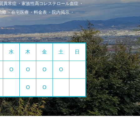
質異常症
家族性高コレステロール血症
治療
在宅医療
料金表
院内掲示
水
木
金
土
日
O
O
O
O
O
O