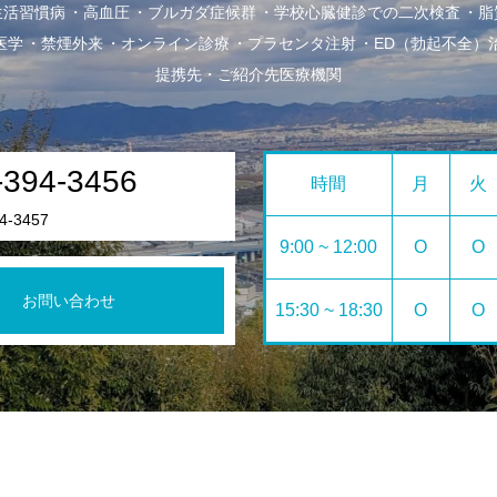
生活習慣病
高血圧
ブルガダ症候群
学校心臓健診での二次検査
脂
医学
禁煙外来
オンライン診療
プラセンタ注射
ED（勃起不全）
提携先・ご紹介先医療機関
-394-3456
時間
月
火
4-3457
9:00 ~ 12:00
O
O
お問い合わせ
15:30 ~ 18:30
O
O