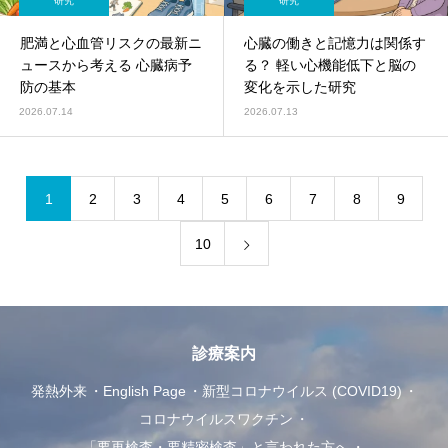
研究
研究
肥満と心血管リスクの最新ニ
心臓の働きと記憶力は関係す
ュースから考える 心臓病予
る？ 軽い心機能低下と脳の
防の基本
変化を示した研究
2026.07.14
2026.07.13
1
2
3
4
5
6
7
8
9
10
診療案内
発熱外来
English Page
新型コロナウイルス (COVID19)
コロナウイルスワクチン
「要再検査・要精密検査」と言われた方へ