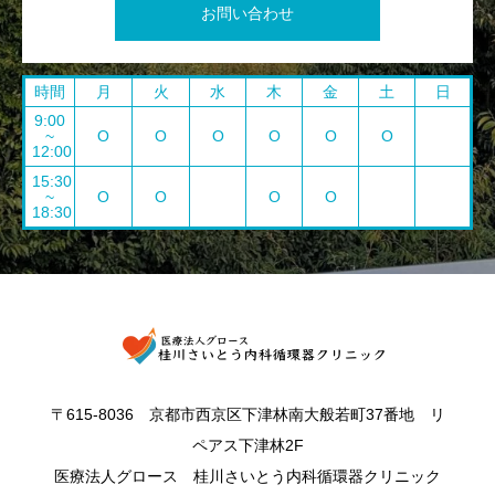
お問い合わせ
時間
月
火
水
木
金
土
日
9:00
~
O
O
O
O
O
O
12:00
15:30
~
O
O
O
O
18:30
〒615-8036 京都市西京区下津林南大般若町37番地 リ
ペアス下津林2F
医療法人グロース 桂川さいとう内科循環器クリニック