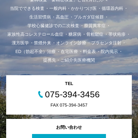
当院でできる検査
一般内科・かかりつけ医
循環器内科
生活習慣病
高血圧
ブルガダ症候群
学校心臓健診での二次検査
脂質異常症
家族性高コレステロール血症
糖尿病
骨粗鬆症
帯状疱疹
漢方医学
禁煙外来
オンライン診療
プラセンタ注射
ED（勃起不全）治療
在宅医療
料金表
院内掲示
提携先・ご紹介先医療機関
TEL
075-394-3456
FAX 075-394-3457
お問い合わせ