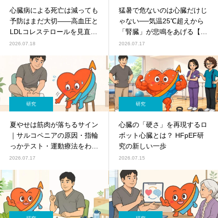
心臓病による死亡は減っても
猛暑で危ないのは心臓だけじ
予防はまだ大切――高血圧と
ゃない──気温25℃超えから
LDLコレステロールを見直そ
「腎臓」が悲鳴をあげる【94
う
万件の解析】
2026.07.18
2026.07.17
研究
研究
夏やせは筋肉が落ちるサイン
心臓の「硬さ」を再現するロ
｜サルコペニアの原因・指輪
ボット心臓とは？ HFpEF研
っかテスト・運動療法をわか
究の新しい一歩
りやすく解説
2026.07.17
2026.07.15