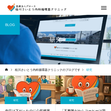
BLOG
研究
桂川さいとう内科循環器クリニックのブログです
研究
研究
研究
炎症は下がったのに心筋梗塞
「不整脈だからコーヒーは我