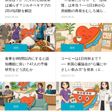
は減らず？ジルチベキマブの
慢」は本当？──1日1杯が心
ZEUS試験を解説
房細動の再発をむしろ減らし
た、2025年の最新試験
2026.08.02
2026.08.01
研究
研究
食事を9時間以内にすると認
コーヒーは1日何杯まで？
知機能に良い？47人の予備
── 米国心臓協会が“心臓にや
研究をどう読むか
さしい飲み方”を発表（エナ
ジードリンクは要注意）
2026.07.28
2026.07.23
研究
研究