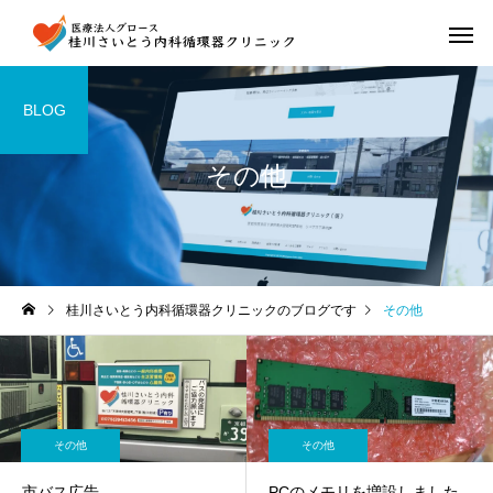
BLOG
その他
桂川さいとう内科循環器クリニックのブログです
その他
その他
その他
市バス広告
PCのメモリを増設しました