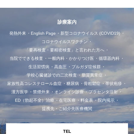
診療案内
発熱外来
English Page
新型コロナウイルス (COVID19)
コロナウイルスワクチン
「要再検査・要精密検査」と言われた方へ
当院でできる検査
一般内科・かかりつけ医
循環器内科
生活習慣病
高血圧
ブルガダ症候群
学校心臓健診での二次検査
脂質異常症
家族性高コレステロール血症
糖尿病
骨粗鬆症
帯状疱疹
漢方医学
禁煙外来
オンライン診療
プラセンタ注射
ED（勃起不全）治療
在宅医療
料金表
院内掲示
提携先・ご紹介先医療機関
TEL