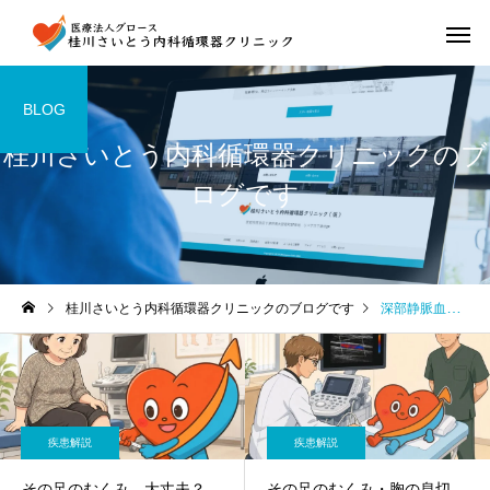
BLOG
桂川さいとう内科循環器クリニックのブ
ログです
桂川さいとう内科循環器クリニックのブログです
深部静脈血栓症
疾患解説
疾患解説
その足のむくみ、大丈夫？
その足のむくみ・胸の息切