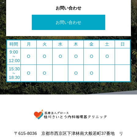
お問い合わせ
お問い合わせ
時間
月
火
水
木
金
土
日
9:00
~
O
O
O
O
O
O
12:00
15:30
~
O
O
O
O
18:30
〒615-8036 京都市西京区下津林南大般若町37番地 リ