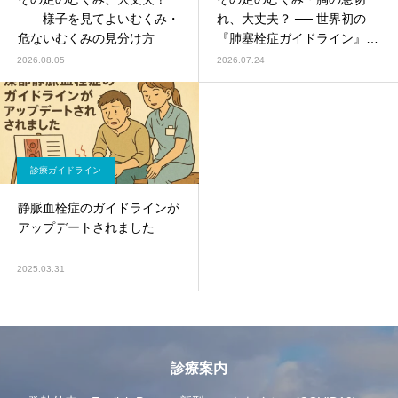
――様子を見てよいむくみ・
れ、大丈夫？ ── 世界初の
危ないむくみの見分け方
『肺塞栓症ガイドライン』
と“夏の血栓”に注意
2026.08.05
2026.07.24
診療ガイドライン
静脈血栓症のガイドラインが
アップデートされました
2025.03.31
診療案内