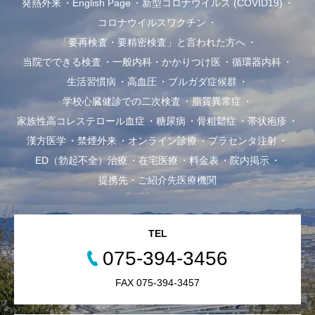
発熱外来
English Page
新型コロナウイルス (COVID19)
コロナウイルスワクチン
「要再検査・要精密検査」と言われた方へ
当院でできる検査
一般内科・かかりつけ医
循環器内科
生活習慣病
高血圧
ブルガダ症候群
学校心臓健診での二次検査
脂質異常症
家族性高コレステロール血症
糖尿病
骨粗鬆症
帯状疱疹
漢方医学
禁煙外来
オンライン診療
プラセンタ注射
ED（勃起不全）治療
在宅医療
料金表
院内掲示
提携先・ご紹介先医療機関
TEL
075-394-3456
FAX 075-394-3457