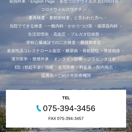
発熱外来
English Page
新型コロナウイルス (COVID19)
コロナウイルスワクチン
「要再検査・要精密検査」と言われた方へ
当院でできる検査
一般内科・かかりつけ医
循環器内科
生活習慣病
高血圧
ブルガダ症候群
学校心臓健診での二次検査
脂質異常症
家族性高コレステロール血症
糖尿病
骨粗鬆症
帯状疱疹
漢方医学
禁煙外来
オンライン診療
プラセンタ注射
ED（勃起不全）治療
在宅医療
料金表
院内掲示
提携先・ご紹介先医療機関
TEL
075-394-3456
FAX 075-394-3457