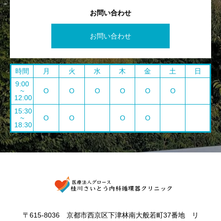
お問い合わせ
お問い合わせ
時間
月
火
水
木
金
土
日
9:00
~
O
O
O
O
O
O
12:00
15:30
~
O
O
O
O
18:30
〒615-8036 京都市西京区下津林南大般若町37番地 リ