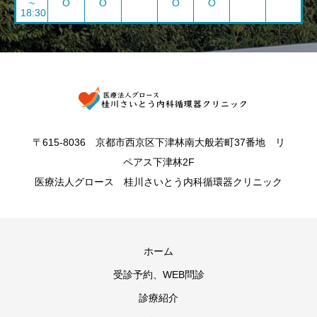
~
O
O
O
O
18:30
〒615-8036 京都市西京区下津林南大般若町37番地 リ
ペアス下津林2F
医療法人グロース 桂川さいとう内科循環器クリニック
ホーム
受診予約、WEB問診
診療紹介