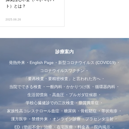
ト）とは？
2025.06.26
診療案内
発熱外来
English Page
新型コロナウイルス (COVID19)
コロナウイルスワクチン
「要再検査・要精密検査」と言われた方へ
当院でできる検査
一般内科・かかりつけ医
循環器内科
生活習慣病
高血圧
ブルガダ症候群
学校心臓健診での二次検査
脂質異常症
家族性高コレステロール血症
糖尿病
骨粗鬆症
帯状疱疹
漢方医学
禁煙外来
オンライン診療
プラセンタ注射
ED（勃起不全）治療
在宅医療
料金表
院内掲示