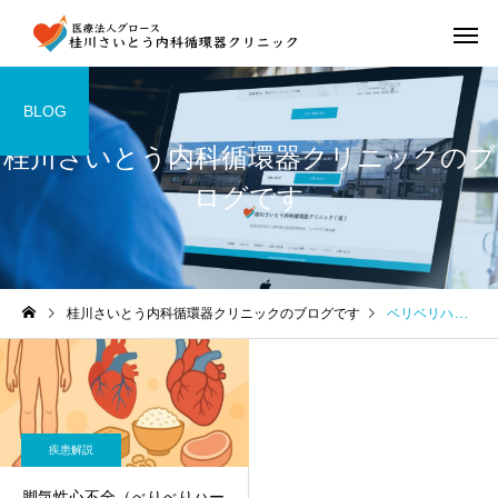
BLOG
桂川さいとう内科循環器クリニックのブ
ログです
桂川さいとう内科循環器クリニックのブログです
ベリベリハート
疾患解説
脚気性心不全（べりべりハー