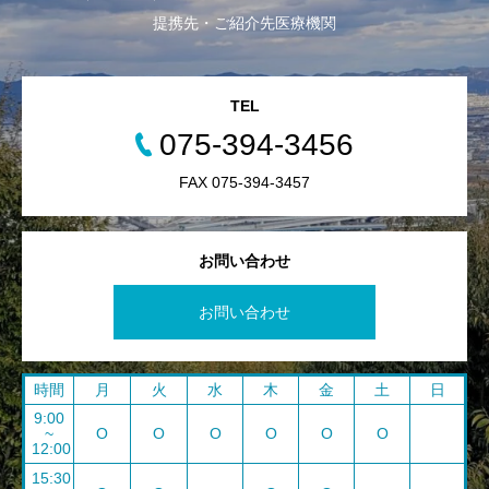
提携先・ご紹介先医療機関
TEL
075-394-3456
FAX 075-394-3457
お問い合わせ
お問い合わせ
時間
月
火
水
木
金
土
日
9:00
~
O
O
O
O
O
O
12:00
15:30