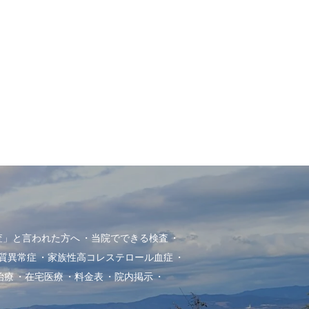
査」と言われた方へ
当院でできる検査
質異常症
家族性高コレステロール血症
治療
在宅医療
料金表
院内掲示