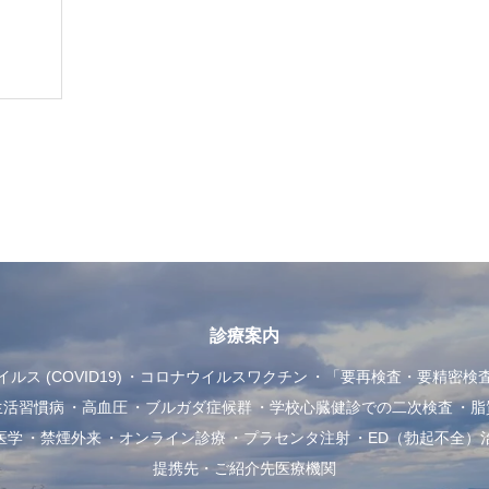
診療案内
ス (COVID19)
コロナウイルスワクチン
「要再検査・要精密検
生活習慣病
高血圧
ブルガダ症候群
学校心臓健診での二次検査
脂
医学
禁煙外来
オンライン診療
プラセンタ注射
ED（勃起不全）
提携先・ご紹介先医療機関