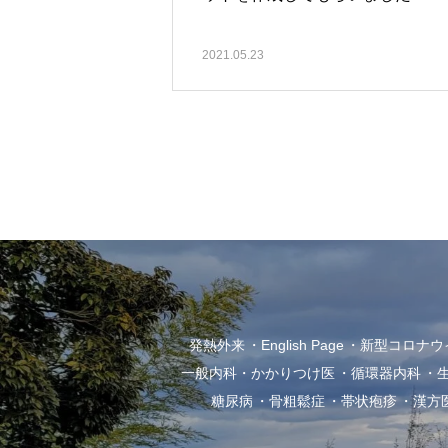
2021.05.23
発熱外来
English Page
新型コロナウイル
一般内科・かかりつけ医
循環器内科
糖尿病
骨粗鬆症
帯状疱疹
漢方