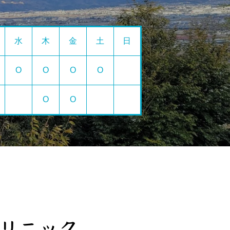
水
木
金
土
日
O
O
O
O
O
O