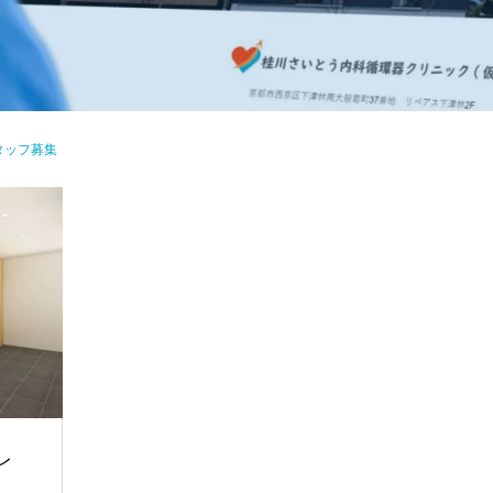
タッフ募集
レ