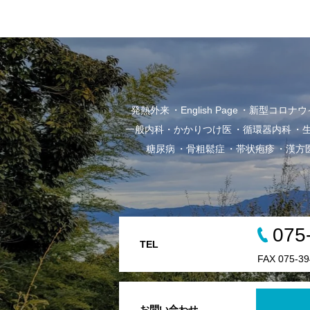
発熱外来
English Page
新型コロナウイル
一般内科・かかりつけ医
循環器内科
糖尿病
骨粗鬆症
帯状疱疹
漢方
075
TEL
FAX 075-39
お問い合わせ