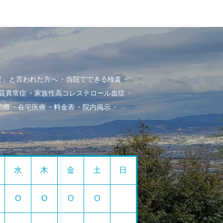
査」と言われた方へ
当院でできる検査
質異常症
家族性高コレステロール血症
治療
在宅医療
料金表
院内掲示
水
木
金
土
日
O
O
O
O