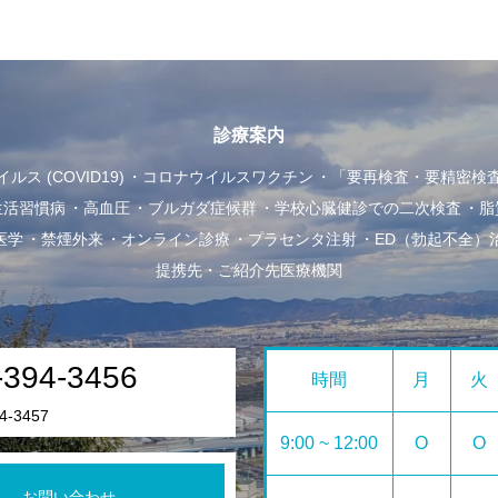
診療案内
ス (COVID19)
コロナウイルスワクチン
「要再検査・要精密検
生活習慣病
高血圧
ブルガダ症候群
学校心臓健診での二次検査
脂
医学
禁煙外来
オンライン診療
プラセンタ注射
ED（勃起不全）
提携先・ご紹介先医療機関
-394-3456
時間
月
火
4-3457
9:00 ~ 12:00
O
O
お問い合わせ