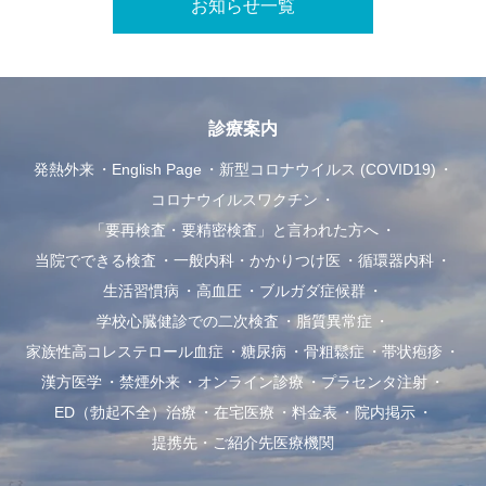
お知らせ一覧
診療案内
発熱外来
English Page
新型コロナウイルス (COVID19)
コロナウイルスワクチン
「要再検査・要精密検査」と言われた方へ
当院でできる検査
一般内科・かかりつけ医
循環器内科
生活習慣病
高血圧
ブルガダ症候群
学校心臓健診での二次検査
脂質異常症
家族性高コレステロール血症
糖尿病
骨粗鬆症
帯状疱疹
漢方医学
禁煙外来
オンライン診療
プラセンタ注射
ED（勃起不全）治療
在宅医療
料金表
院内掲示
提携先・ご紹介先医療機関