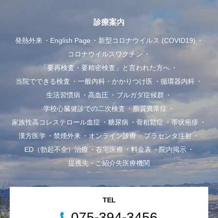
診療案内
発熱外来
English Page
新型コロナウイルス (COVID19)
コロナウイルスワクチン
「要再検査・要精密検査」と言われた方へ
当院でできる検査
一般内科・かかりつけ医
循環器内科
生活習慣病
高血圧
ブルガダ症候群
学校心臓健診での二次検査
脂質異常症
家族性高コレステロール血症
糖尿病
骨粗鬆症
帯状疱疹
漢方医学
禁煙外来
オンライン診療
プラセンタ注射
ED（勃起不全）治療
在宅医療
料金表
院内掲示
提携先・ご紹介先医療機関
TEL
075-394-3456