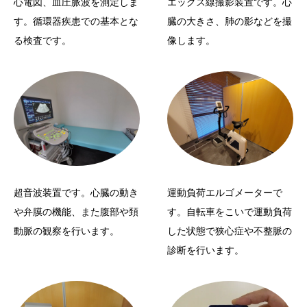
心電図、血圧脈波を測定しま
エックス線撮影装置です。心
す。循環器疾患での基本とな
臓の大きさ、肺の影などを撮
る検査です。
像します。
超音波装置です。心臓の動き
運動負荷エルゴメーターで
や弁膜の機能、また腹部や頚
す。自転車をこいで運動負荷
動脈の観察を行います。
した状態で狭心症や不整脈の
診断を行います。