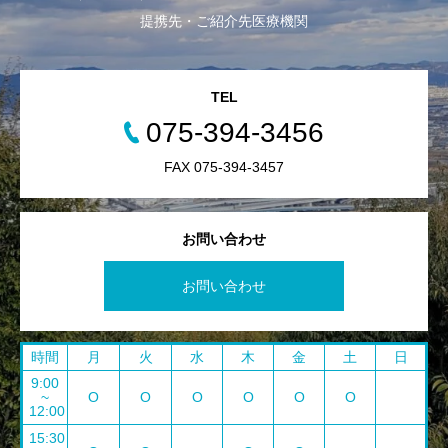
提携先・ご紹介先医療機関
TEL
075-394-3456
FAX 075-394-3457
お問い合わせ
お問い合わせ
時間
月
火
水
木
金
土
日
9:00
~
O
O
O
O
O
O
12:00
15:30