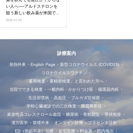
い人へ──アルドステロンを
狙う新しい飲み薬が米国で承
認
2026.07.04
診療案内
発熱外来
English Page
新型コロナウイルス (COVID19)
コロナウイルスワクチン
「要再検査・要精密検査」と言われた方へ
当院でできる検査
一般内科・かかりつけ医
循環器内科
生活習慣病
高血圧
ブルガダ症候群
学校心臓健診での二次検査
脂質異常症
家族性高コレステロール血症
糖尿病
骨粗鬆症
帯状疱疹
漢方医学
禁煙外来
オンライン診療
プラセンタ注射
ED（勃起不全）治療
在宅医療
料金表
院内掲示