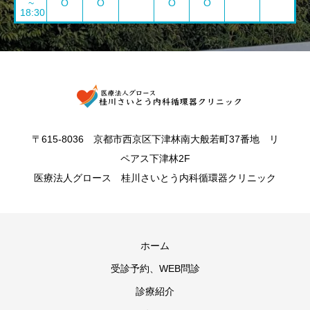
~
O
O
O
O
18:30
〒615-8036 京都市西京区下津林南大般若町37番地 リ
ペアス下津林2F
医療法人グロース 桂川さいとう内科循環器クリニック
ホーム
受診予約、WEB問診
診療紹介