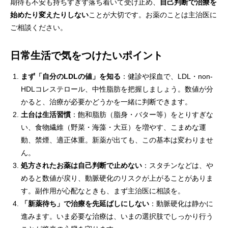
期待も不安も持ちすぎず落ち着いて受け止め、
自己判断で治療を
始めたり変えたりしない
ことが大切です。お薬のことは主治医に
ご相談ください。
日常生活で気をつけたいポイント
まず「自分のLDLの値」を知る
：健診や採血で、LDL・non-
HDLコレステロール、中性脂肪を把握しましょう。数値が分
かると、治療が必要かどうかを一緒に判断できます。
土台は生活習慣
：飽和脂肪（脂身・バター等）をとりすぎな
い、食物繊維（野菜・海藻・大豆）を増やす、こまめな運
動、禁煙、適正体重。新薬が出ても、この基本は変わりませ
ん。
処方されたお薬は自己判断で止めない
：スタチンなどは、や
めると数値が戻り、動脈硬化のリスクが上がることがありま
す。副作用が心配なときも、まず主治医に相談を。
「新薬待ち」で治療を先延ばしにしない
：動脈硬化は静かに
進みます。いま必要な治療は、いまの選択肢でしっかり行う