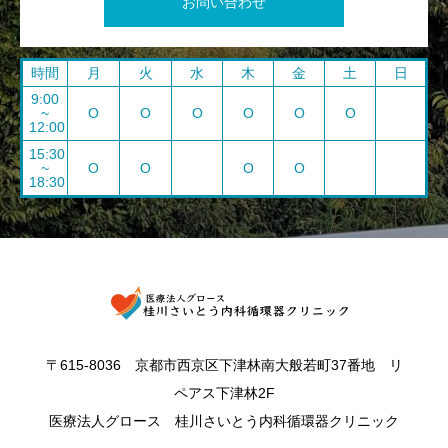
お問い合わせ
時間
月
火
水
木
金
土
日
9:00
~
O
O
O
O
O
O
12:00
15:30
~
O
O
O
O
18:30
〒615-8036 京都市西京区下津林南大般若町37番地 リ
ペアス下津林2F
医療法人グロース 桂川さいとう内科循環器クリニック