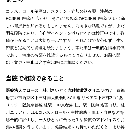
コレステロール治療は、スタチン・追加の飲み薬・注射の
PCSK9阻害薬と広がり、そこに“飲み薬のPCSK9阻害薬”という新
しい選択肢が加わるかもしれません。前向きな話題ですが、まだ
開発段階であり、心血管イベントを減らせるかは検証中です。数
値が下がることは大切な一歩ですが、それだけで安心せず、生活
習慣と定期的な管理を続けましょう。本記事は一般的な情報提供
であり、特定のお薬を推奨するものではありません。お薬の開
始・変更・中止は必ず主治医にご相談ください。
当院で相談できること
医療法人グロース 桂川さいとう内科循環器クリニック
は、京都
府京都市西京区下津林南大般若町37番地 リペアス下津林2Fにあ
ります（阪急京都線 桂駅・JR京都線 桂川駅・阪急 洛西口駅、桂
川エリア）。LDLコレステロール・中性脂肪・血圧・血糖などを
総合的に評価し、一人ひとりに合った生活習慣のアドバイスやお
薬の相談を行っています。健診結果をお持ちいただくと、より具