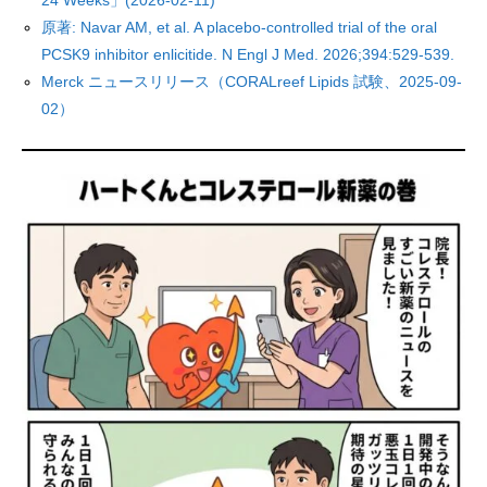
24 Weeks」(2026-02-11)
原著: Navar AM, et al. A placebo-controlled trial of the oral
PCSK9 inhibitor enlicitide. N Engl J Med. 2026;394:529-539.
Merck ニュースリリース（CORALreef Lipids 試験、2025-09-
02）