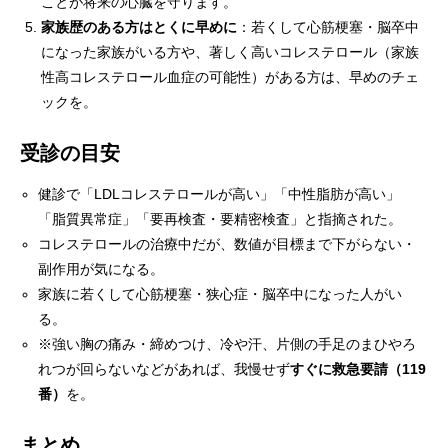
ことが将来の心臓を守ります。
家族歴のある方はとくに早めに
：若くして心筋梗塞・脳卒中
になった家族がいる方や、著しく高いコレステロール（家族
性高コレステロール血症の可能性）がある方は、早めのチェ
ックを。
受診の目安
健診で「LDLコレステロールが高い」「中性脂肪が高い」
「脂質異常症」「要再検査・要精密検査」と指摘された。
コレステロールの治療中だが、数値が目標まで下がらない・
副作用が気になる。
家族に若くして心筋梗塞・狭心症・脳卒中になった人がい
る。
※強い胸の痛み・締めつけ、冷や汗、片側の手足のまひやろ
れつが回らないなどがあれば、我慢せず
すぐに救急要請（119
番）
を。
まとめ