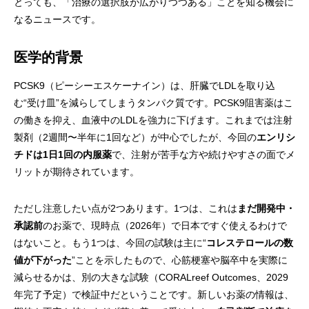
とっても、「治療の選択肢が広がりつつある」ことを知る機会に
なるニュースです。
医学的背景
PCSK9（ピーシーエスケーナイン）は、肝臓でLDLを取り込
む“受け皿”を減らしてしまうタンパク質です。PCSK9阻害薬はこ
の働きを抑え、血液中のLDLを強力に下げます。これまでは注射
製剤（2週間〜半年に1回など）が中心でしたが、今回の
エンリシ
チドは1日1回の内服薬
で、注射が苦手な方や続けやすさの面でメ
リットが期待されています。
ただし注意したい点が2つあります。1つは、これは
まだ開発中・
承認前
のお薬で、現時点（2026年）で日本ですぐ使えるわけで
はないこと。もう1つは、今回の試験は主に“
コレステロールの数
値が下がった
”ことを示したもので、心筋梗塞や脳卒中を実際に
減らせるかは、別の大きな試験（CORALreef Outcomes、2029
年完了予定）で検証中だということです。新しいお薬の情報は、