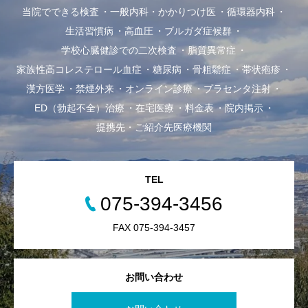
当院でできる検査
一般内科・かかりつけ医
循環器内科
生活習慣病
高血圧
ブルガダ症候群
学校心臓健診での二次検査
脂質異常症
家族性高コレステロール血症
糖尿病
骨粗鬆症
帯状疱疹
漢方医学
禁煙外来
オンライン診療
プラセンタ注射
ED（勃起不全）治療
在宅医療
料金表
院内掲示
提携先・ご紹介先医療機関
TEL
075-394-3456
FAX 075-394-3457
お問い合わせ