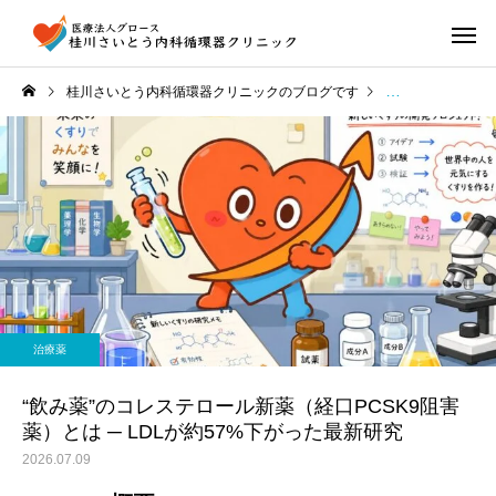
桂川さいとう内科循環器クリニックのブログです
ニュース解説
治療薬
“飲み薬”のコレステロール新薬（経口PCSK9阻害
薬）とは ─ LDLが約57%下がった最新研究
2026.07.09