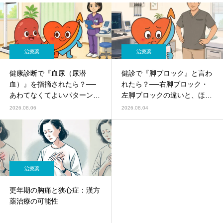
治療薬
治療薬
健康診断で『血尿（尿潜
健診で『脚ブロック』と言わ
血）』を指摘されたら？──
れたら？──右脚ブロック・
あわてなくてよいパターン
左脚ブロックの違いと、ほう
と、精密検査が必要なパター
っておいてよいパターン／受
2026.08.06
2026.08.04
ンを内科・腎臓内科がやさし
診すべきパターンを循環器内
く解説
科がやさしく解説
治療薬
更年期の胸痛と狭心症：漢方
薬治療の可能性