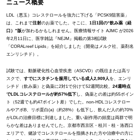
ニュース概要
LDL（悪玉）コレステロールを強力に下げる「PCSK9阻害薬」
は、これまで
注射
のお薬でした。そこに、
1日1回の“飲み薬（経
口）”版
が加わるかもしれません。医療情報サイト AJMC が2026
年2月11日に、医学雑誌『NEJM』掲載の第3相試験
「CORALreef Lipids」を紹介しました（開発はメルク社、薬剤名
エンリシチド）。
試験では、動脈硬化性心血管疾患（ASCVD）の既往または高リ
スクで、
すでにスタチンを服用している成人2,909人
を、エンリ
シチド（飲み薬）と偽薬に2対1で分けて52週間比較。
24週時点
でLDLコレステロールが約57%低下
し、偽薬との差は約55ポイン
ト（52週でも約47ポイント差）でした。non-HDLコレステロー
ルやアポB、リポ蛋白(a)（約28%）も低下し、飲んだ人の約70%
がLDLの治療目標に到達しました。重い副作用の頻度は両群で明
らかな差はありませんでした。京都市西京区・桂川・桂・洛西口
エリアで、健診でコレステロールを指摘された方や治療中の方に